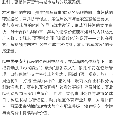
胜利，更是体育营销与城市名片的双赢案例。
本次事件的主题，是由“黑马叙事”驱动的品牌协同。
泰州队
的
夺冠路径，兼具防守强度、定位球效率与更衣室凝聚三要素，
叠加赛程末段的体能管理与战术微调，形成可持续的竞争曲
线。对于合作品牌而言，黑马的情绪价值能在短时间内触达更
广人群，实现从“赛事曝光”到“场景转化”的跃迁——尤其在搜
索、短视频与内容社区中生成二次传播，放大“冠军效应”的长
尾流量。
以
中国平安
为代表的金融科技品牌，在
苏超
的合作框架下，能
把赞助从“Logo露出”升级为“服务嵌入”。依托平安在健康管
理、出行保障与支付科技上的能力，围绕门票、观赛、旅行与
周边衍生，打造“金融+体育”生态闭环：赛前以保险和积分福
利激活需求，赛中以互动直播与边看边买提升停留时长，赛后
以会员权益沉淀用户资产。同时，结合青训公益与城市足球
日，构建长期心智记忆，助力地区体育产业升级。对泰州而
言，冠军带来的
城市IP放大
与产业配套升级，将在招商、文旅
与新消费中持续释放价值。