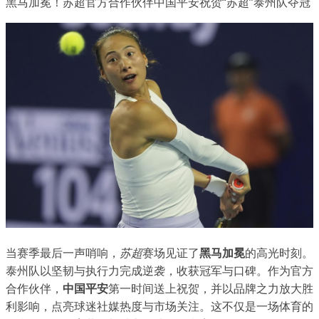
黑马加冕！苏超官方合作伙伴中国平安祝贺“苏超”泰州队夺冠
当赛季最后一声哨响，
苏超
赛场见证了
黑马加冕
的高光时刻。
泰州队以坚韧与执行力完成逆袭，收获冠军与口碑。作为官方
合作伙伴，
中国平安
第一时间送上祝贺，并以品牌之力放大胜
利影响，点亮球迷社媒热度与市场关注。这不仅是一场体育的