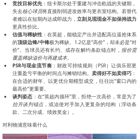
竞技目标优先
：纽卡斯尔处于重建与冲击欧战的关键期，
失去
核心球员
将直接削弱进攻效率与更衣室结构。若替代
者难以在短期内达成即战力，
立刻兑现现金不如保持战力
更具性价比。
估值与稀缺性
：在英超，能稳定产出并适配高位逼抢体系
的
顶级边锋/中锋
极为稀缺。1.2亿是“高价”，却未必是“对
价”。当球员还有长约、或存在解约条款锚点时，
报价需
覆盖稀缺溢价与再建成本
。
PSR与现金流节奏
：财政可持续规则（PSR）让俱乐部更
注重盈亏平衡的时间点与摊销结构。
卖得好不如卖得巧
：
在合适的财年、以更优分期模型成交，往往比“窗口内的
最高价”更重要。
谈判姿态
：在“英超内循环”里，拒绝一次高价，常是为了
抬升谈判锚点
，或迫使对手加入更复杂的结构（浮动条
款、二次分成、绩效奖金）。
对利物浦意味着什么