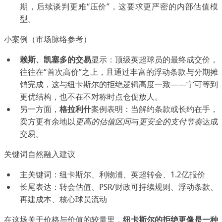
期，后续谈判更难“压价”，这要求更严密的内部估值模
型。
小案例（市场脉络参考）
赖斯、凯塞多的交易
显示：顶级英超球员的最终成交价，
往往在“首次高价”之上，且通过丰富的浮动条款与分期摊
销完成，这与纽卡斯尔的拒绝逻辑高度一致——宁可等到
更优结构，也不在不对称时点仓促放人。
另一方面，
格拉利什
案例表明：当解约条款或长约在手，
卖方更有余地以
更高的估值区间
与
更安全的支付节奏
达成
交易。
关键词自然融入建议
主关键词：纽卡斯尔、利物浦、英超转会、1.2亿报价
长尾表达：转会估值、PSR/财政可持续规则、浮动条款、
再建成本、核心球员流动
在这场关于价格与价值的较量里，
纽卡斯尔的拒绝更像是一种