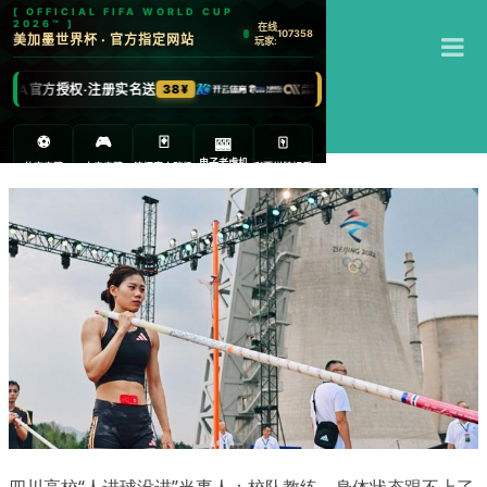
T
江南体育
M
四川高校“人进球没进”当事人：校队教练，身体状态跟不上了