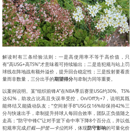
解读时有三条经验法则：一是高使用率不等于高价值，只
有“高USG+高TS%”才意味着可持续输出；二是造犯规与站上罚
球线在阵地战有额外溢价，提升回合稳定性；三是投射要看质
量而非数量，三分出手的
期望得分
与牵制力同等重要。
以案例说明。某“组织前锋A”在NBA季后赛里USG约30%、TS%
达62%，助攻占比高且失误率受控，On/Off为+7，说明其既
能终结又能撬动队友；“空间射手B”USG仅16%却保持42%三
分与快速出手，牵制提升持球人每回合效率，团队正负值随之
走高；“防守中锋C”让对手篮下命中率下降8个百分点，并以低
犯规率完成
拦截—护筐—卡位
闭环，体现
防守影响
的可量化价