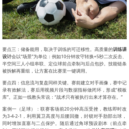
要点三：储备能用，取决于训练的可迁移性。高质量的
训练课
设计
会以“场景”为单位：例如10分钟攻守转换+5秒二次反击、
半空间三人小组串联、定位球前点牵制与后点包抄。技能链条
被拆解再重组，让方案在比赛里一键调用。
要点四：信息流与复盘同样关键。赛前建立对手画像，赛中记
录有效解法，赛后用视频片段与数据指标做闭环，形成“模板
库”。正如一线教头常说：“战术只有被执行出来才算存在。”
案例一（足球）：联赛客场前20分钟高压受挫，教练即时改
为3-4-2-1，利用翼卫高度与后腰回撤，封锁对手肋部出球，
同时增加直塞与二点保护。随后通过角球预设剧本（前点牵