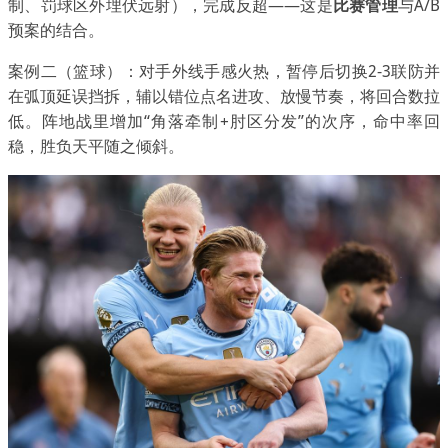
制、罚球区外埋伏远射），完成反超——这是
比赛管理
与A/B
预案的结合。
案例二（篮球）：对手外线手感火热，暂停后切换2-3联防并
在弧顶延误挡拆，辅以错位点名进攻、放慢节奏，将回合数拉
低。阵地战里增加“角落牵制+肘区分发”的次序，命中率回
稳，胜负天平随之倾斜。