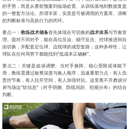
的手势，而是从赛前预案到临场处置、从训练落地到数据复盘
的一整套方法论。所谓丰富，实质是可被调用的方案库、清晰
的判断标准与高执行力的闭环。
要点一：
教练战术储备
首先体现在可切换的
战术体系
与节奏管
理。面对不同对手，能在高位压迫、稳守反击、控球推进间自
由切换，并配套定位球、边线球的成型套路；这种多样性，让
球队在任何局势下都能找到“低成本正确解”。
要点二：关键是
临场调整
。当对手换阵、核心受限或体能下
滑，教练需通过板凳深度与换人顺序，迅速重塑力点：有人负
责控节奏，有人拉开空间，有人加强对抗。这里离不开
数据分
析
与场边“软信息”（对手弱侧、防线间距、犯规分布）的结合
判断。