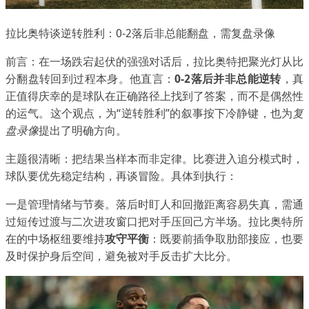
拉比奥特谈逆转胜利：0-2落后非总能翻盘，需复盘录像
前言：在一场跌宕起伏的强强对话后，拉比奥特把聚光灯从比
分翻盘转回到过程本身。他直言：
0-2落后并非总能逆转
，真
正值得庆幸的是球队在正确路径上找到了答案，而不是偶然性
的运气。这个观点，为“逆转胜利”的叙事按下冷静键，也为
复
盘录像
提出了明确方向。
主题很清晰：把结果当样本而非定律。比赛进入追分模式时，
球队要优先稳定结构，再谈冒险。具体到执行：
一是管理情绪与节奏。落后时盯人和回撤距离容易失真，需通
过短传过渡与二次进攻窗口把对手压回己方半场。拉比奥特所
在的中场枢纽要维持
攻守平衡
：既要前插争取肋部接应，也要
及时保护身后空间，避免被对手反击扩大比分。