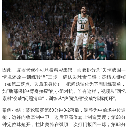
因此，
复盘录像
不可只看精彩集锦，而要拆分为“失球成因—
情境还原—训练转译”三步：确认丢球责任链；冻结关键帧
（如第二落点、边后卫身位）；把问题转化为下周训练菜单，
如“肋部保护+背身接应”的小组对抗。唯有这样，视频从“回忆
素材”变成“问题清单”，训练从“热闹流程”变成“指标闭环”。
案例小结：某轮联赛第60分钟0-2落后，调整为中前场中位逼
抢，边锋内收牵制中卫，边后卫高位套上制造宽度；第68分
钟定位球短开，拉比奥特在弧顶二次打门扳回一球；第83分