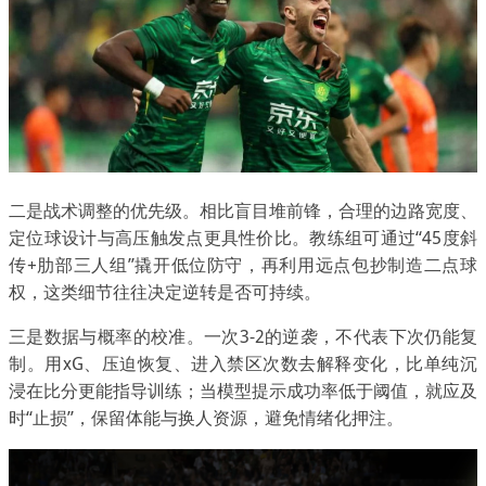
二是战术调整的优先级。相比盲目堆前锋，合理的边路宽度、
定位球设计与高压触发点更具性价比。教练组可通过“45度斜
传+肋部三人组”撬开低位防守，再利用远点包抄制造二点球
权，这类细节往往决定逆转是否可持续。
三是数据与概率的校准。一次3-2的逆袭，不代表下次仍能复
制。用xG、压迫恢复、进入禁区次数去解释变化，比单纯沉
浸在比分更能指导训练；当模型提示成功率低于阈值，就应及
时“止损”，保留体能与换人资源，避免情绪化押注。