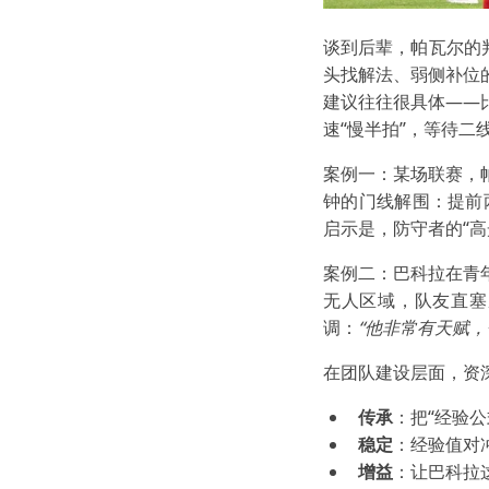
谈到后辈，帕瓦尔的
头找解法、弱侧补位
建议往往很具体——
速“慢半拍”，等待二
案例一：某场联赛，
钟的门线解围：提前
启示是，防守者的“高
案例二：巴科拉在青
无人区域，队友直塞
调：
“他非常有天赋
在团队建设层面，资
传承
：把“经验
稳定
：经验值对
增益
：让巴科拉