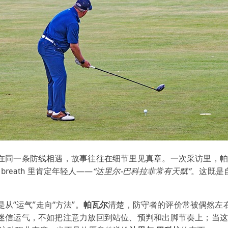
在同一条防线相遇，故事往往在细节里见真章。一次采访里，
breath 里肯定年轻人——
“达里尔-巴科拉非常有天赋”
。这既是
从“运气”走向“方法”。
帕瓦尔
清楚，防守者的评价常被偶然左
迷信运气，不如把注意力放回到站位、预判和出脚节奏上；当这