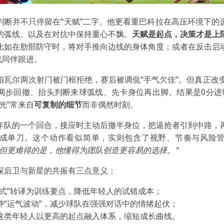
判断并不只停留在“天赋”二字。他更看重巴科拉在高压环境下的
的弧线、以及在对抗中保持重心不飘。
天赋是起点，决策才是上
比如在肋部防守时，将对手推向边线的身体角度；或者在反击启
线同伴跟进。
帕瓦尔两次射门被门框拒绝，赛后被调侃“手气欠佳”。但真正改变
两步回撤、抬头判断来球弧线、先卡身位再出脚。结果是0分进
光”常来自
可复制的细节
而非偶然时刻。
年队的一个回合，接应时主动后撤半身位，把逼抢者引到中路，
成单刀。这个动作看似简单，实则包含了视野、节奏与风险
，但更难得的是，他懂得为团队创造更容易的选择。”
深后卫与新星的共振有三点意义：
公式”转译为训练要点，降低年轻人的试错成本；
冲“运气波动”，减少球队在强强对话中的情绪起伏；
这类年轻人以更高的起点融入体系，缩短成长曲线。