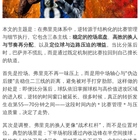
本文的主题是：在弗里克体系中，逆转源于结构化的比赛管理
与细节执行。它包含三条主线：
稳定的控场底盘
、
高效的换人
与节奏再分配
、以及
定位球与边路压迫的增益
。当比分落后
时，巴萨并不慌乱，而是通过既定机制把比赛拉回到自己擅长
的轨道。
首先是控场。弗里克不再一味压上，而是用中场轴心与“伪边
后腰”去稳住二三线的距离，避免被对手打穿肋部。这样做的
好处是：即便比分落后，球队依旧掌握球权与高价值进攻区域
的进入权，逆转的时间窗口被延长。很多时候，真正的转折发
生在第55—70分钟之间——这段时间内的＊比赛管理＊与压
迫质量，决定了走势。
其次是调整。弗里克的换人更像“战术杠杆”，而不是位置对
位。典型的场景是：下半场初段通过内收边锋在半空间接球，