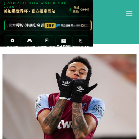
T
江南体育
M